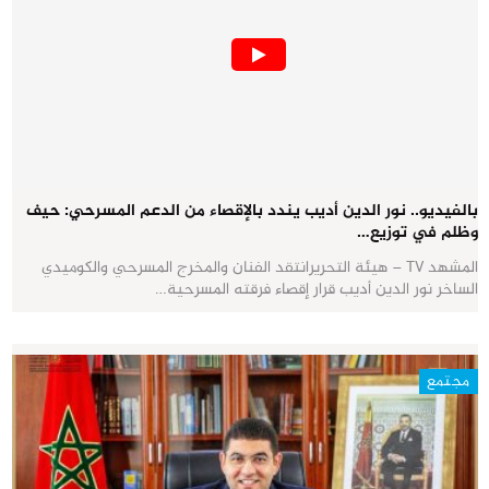
بالفيديو.. نور الدين أديب يندد بالإقصاء من الدعم المسرحي: حيف
وظلم في توزيع…
المشهد TV – هيئة التحريرانتقد الفنان والمخرج المسرحي والكوميدي
الساخر نور الدين أديب قرار إقصاء فرقته المسرحية…
مجتمع