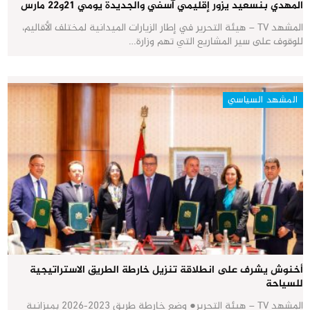
المهدي بنسعيد يزور إقليمي آسفي والجديدة يومي 21و22 مارس
المشهد TV – هيئة التحرير في إطار الزيارات الميدانية لمختلف الأقاليم،
للوقوف على سير المشاريع التي تهم وزارة…
المشهد السياسي
أخنوش يشرف على انطلاقة تنزيل خارطة الطريق الاستراتيجية
للسياحة
المشهد TV – هيئة التحرير● وضع خارطة طريق 2023-2026 بميزانية