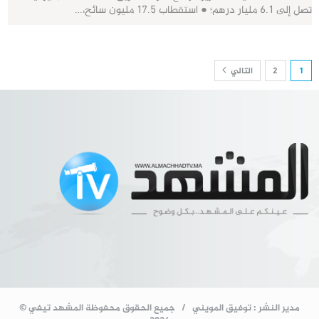
تصل إلى 6.1 مليار درهم؛ ● استقطاب 17.5 مليون سائح،…
1
2
التالي
مدير النشر : توفيق المويني / جميع الحقوق محفوظة المشهد تيفي ©