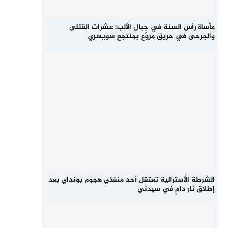
مأساة رأس السنة في جبال الألب: عشرات القتلى
والجرحى في حريق مروّع بمنتجع سويسري
الشرطة الأسترالية تعتقل أحد منفذي هجوم بونداي بعد
إطلاق نار دامٍ في سيدني