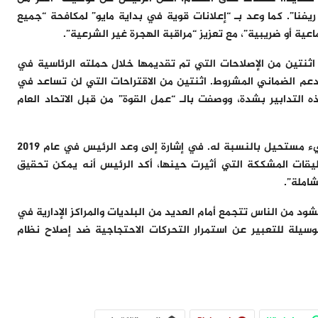
200 فرقة من الدرك في ريفنا”. كما وعد بـ “إعلانات قوية في بداية مايو” لمكافحة “جميع
عية أو ضريبية”، مع تعزيز “مراقبة الهجرة غير الشرعية”.
 اثنتين من الإصلاحات التي تم تقديمها خلال حملته الرئاسية في
الدعم الضماني المشروط. اثنتين من الاقتراحات التي لن تساعد في
 التدابير بشدة، ووصفت بالـ “عمل القوة” من قبل الاتحاد العام
وبغض النظر، يبدو أن إيمانويل ماكرون يعتقد أنه لا شيء مستحيل بالنسبة له. في إشارة إلى وعد الرئيس في عام 2019
ليقات المشككة التي أثيرت حينها، أكد الرئيس أنه يمكن تحقيق
شاملة”.
د من الناس تتجمع أمام العديد من البلديات والمراكز الإدارية في
يلة للتعبير عن استمرار التحركات الاحتجاجية ضد إصلاح نظام