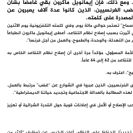
ومع ذلك، فإن إيمانويل ماكرون بقي غامضًا بشأن
غضب الفرنسيين، الذين كانوا عدة آلاف يعبرون عن
لمصدرة على كلمته.
 سماح” تستمر حوالي مائة يوم. وفي كلمته التلفزيونية يوم الاثنين
تي أثيرت بسبب إصلاح نظام التقاعد، أعطى إيمانويل ماكرون انطباعاً
مة المسؤول، مؤكداً مرة أخرى أن إصلاح نظام التقاعد الخاص به
 إلى 64 عاماً.
ح”، اعترف به.
 لدى الفرنسيين، الذين عبروا في الشوارع عن “غضب” مرتبط بالعمل.
لهذه المطالبة بالعدالة الاجتماعية وتجديد حياتنا الديمقراطية”.
الإصلاح أو الأمل في إعلانات قوية حول القدرة الشرائية أو تعزيز
 تحديدًا. للحفاظ على النظام، أعلن الرئيس عن توظيف “أكثر من