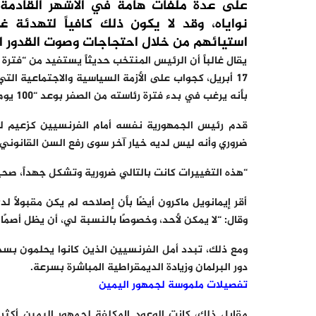
على عدة ملفات هامة في الأشهر القادمة. 
نواياه، وقد لا يكون ذلك كافياً لتهدئة 
استيائهم من خلال احتجاجات وصوت القدور ا
يقال غالباً أن الرئيس المنتخب حديثاً يستفيد من “فترة
17 أبريل، كجواب على الأزمة السياسية والاجتماعية ال
بأنه يرغب في بدء فترة رئاسته من الصفر بوعد “100 يوم من التهدئة، والوحدة، والطموح، والعمل من أجل فرنسا”.
قدم رئيس الجمهورية نفسه أمام الفرنسيين كزعيم للأ
ضروري وأنه ليس لديه خيار آخر سوى رفع السن القانوني للتقاعد من 62
“هذه التغييرات كانت بالتالي ضرورية وتشكل جهداً، صحي
أقر إيمانويل ماكرون أيضًا بأن إصلاحه لم يكن مقبولًا
وقال: “لا يمكن لأحد، وخصوصًا بالنسبة لي، أن يظل أصمًا 
ومع ذلك، تبدد أمل الفرنسيين الذين كانوا يحلمون بسحب 
دور البرلمان وزيادة الديمقراطية المباشرة بسرعة.
تفصيلات ملموسة لجمهور اليمين
مقابل ذلك، كانت الوعود المكلفة لجمهور اليمين أكثر