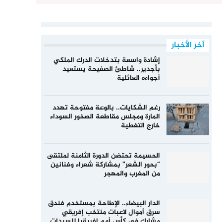
آخر الأخبار
إشادة واسعة بتدخلات الدرك الملكي
بأجدير.. شاطئ الصفيحة يستعيد
أجواءه العائلية
رغم الشكايات.. بالوعة مفتوحة تهدد
المارة ومجلس مقاطعة الصخور السوداء
خارج التغطية
الحسيمة تحتضن الدورة الثامنة لملتقى
“بحور الشعر” بمشاركة شعراء وفنانين
من المغرب والمهجر
الدار البيضاء.. الإطاحة بمستخدم فندق
سرق أموال لاعبات منتخب إفريقي
مشارك في كأس أمم إفريقيا للسيدات