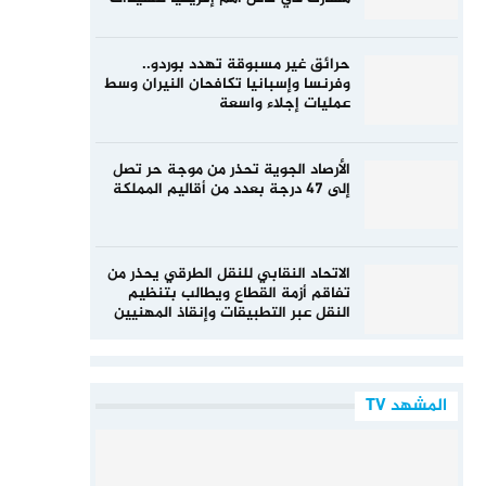
حرائق غير مسبوقة تهدد بوردو..
وفرنسا وإسبانيا تكافحان النيران وسط
عمليات إجلاء واسعة
الأرصاد الجوية تحذر من موجة حر تصل
إلى 47 درجة بعدد من أقاليم المملكة
الاتحاد النقابي للنقل الطرقي يحذر من
تفاقم أزمة القطاع ويطالب بتنظيم
النقل عبر التطبيقات وإنقاذ المهنيين
المشهد TV