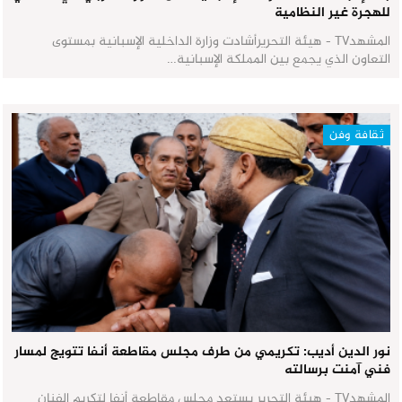
للهجرة غير النظامية
المشهدTV - هيئة التحريرأشادت وزارة الداخلية الإسبانية بمستوى
التعاون الذي يجمع بين المملكة الإسبانية…
ثقافة وفن
نور الدين أديب: تكريمي من طرف مجلس مقاطعة أنفا تتويج لمسار
فني آمنت برسالته
المشهدTV - هيئة التحرير يستعد مجلس مقاطعة أنفا لتكريم الفنان