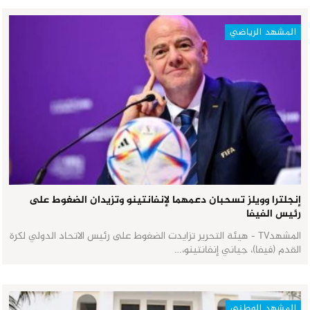
المشهد الرياضي
إنجلترا وويلز تسحبان دعمهما لإنفانتينو وتزيدان الضغوط على
رئيس الفيفا
المشهدTV - هيئة التحرير تزايدت الضغوط على رئيس الاتحاد الدولي لكرة
القدم (فيفا)، جياني إنفانتينو،…
المشهد الوطني