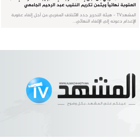
العقوبة نهائياً ويثمن تكريم النقيب عبد الرحيم الجامعي
المشهدTV - هيئة التحرير جدد الائتلاف المغربي من أجل إلغاء عقوبة
الإعدام دعوته إلى الإلغاء النهائي…