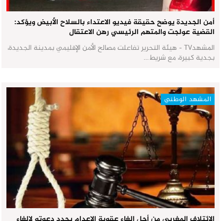
أمن الجديدة يوضح حقيقة فيديو الاعتداء بالسلاح الأبيض ويؤكد:
القضية عولجت والمتهم الرئيسي رهن الاعتقال
المشهدTV - هيئة التحرير تفاعلت مصالح الأمن الإقليمي بمدينة الجديدة،
بجدية كبيرة، مع شريط…
المشهد الوطني
الائتلاف المغربي من أجل إلغاء عقوبة الإعدام يجدد دعوته لإلغاء