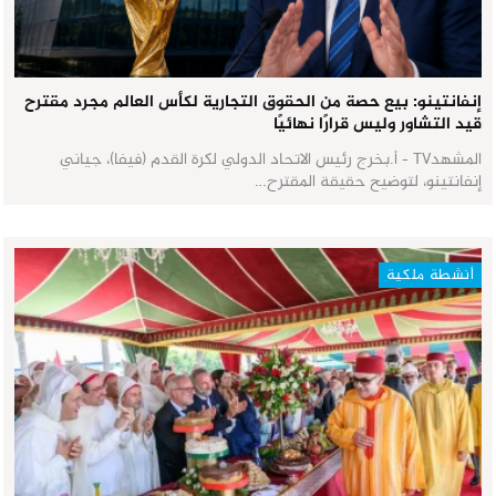
إنفانتينو: بيع حصة من الحقوق التجارية لكأس العالم مجرد مقترح
قيد التشاور وليس قرارًا نهائيًا
المشهدTV - أ.بخرج رئيس الاتحاد الدولي لكرة القدم (فيفا)، جياني
إنفانتينو، لتوضيح حقيقة المقترح…
أنشطة ملكية