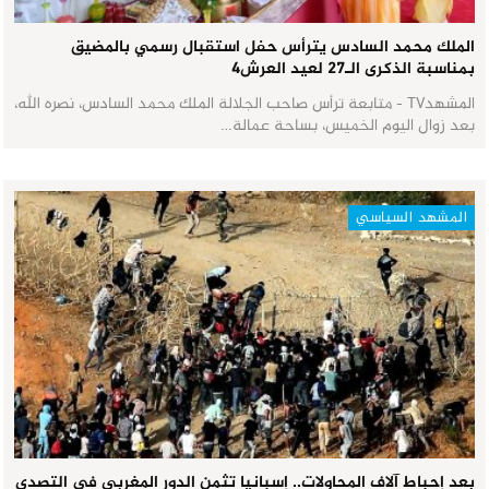
الملك محمد السادس يترأس حفل استقبال رسمي بالمضيق
بمناسبة الذكرى الـ27 لعيد العرش٤
المشهدTV - متابعة ترأس صاحب الجلالة الملك محمد السادس، نصره الله،
بعد زوال اليوم الخميس، بساحة عمالة…
المشهد السياسي
بعد إحباط آلاف المحاولات.. إسبانيا تثمن الدور المغربي في التصدي