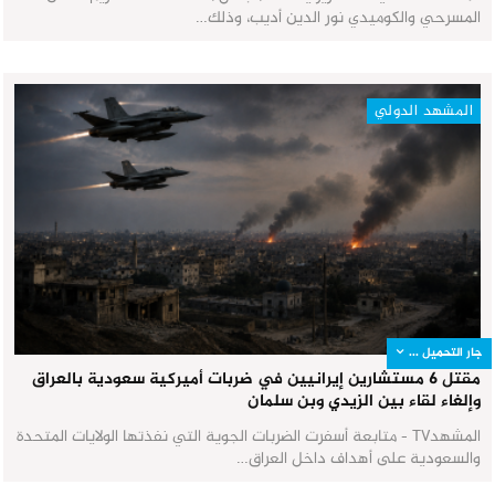
المسرحي والكوميدي نور الدين أديب، وذلك…
المشهد الدولي
جار التحميل ...
مقتل 6 مستشارين إيرانيين في ضربات أميركية سعودية بالعراق
وإلغاء لقاء بين الزيدي وبن سلمان
المشهدTV - متابعة أسفرت الضربات الجوية التي نفذتها الولايات المتحدة
والسعودية على أهداف داخل العراق…