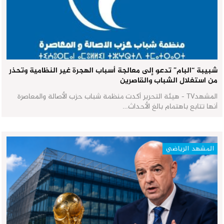
شبيبة “البام” تدعو إلى معالجة أسباب الهجرة غير النظامية وتحذر
من استغلال الشباب والقاصرين
المشهدTV - هيئة التحرير أكدت منظمة شباب حزب الأصالة والمعاصرة
أنها تتابع باهتمام بالغ الأحداث…
المشهد الرياضي