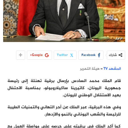
شارك
Facebook
Twitter
Google+
المشهد TV
–
هيئة التحرير
قام الملك محمد السادس بإرسال برقية تهنئة إلى رئيسة
جمهورية اليونان، كاتيرينا ساكيلاروبولو، بمناسبة الاحتفال
بعيد الاستقلال الوطني لليونان.
وفي هذه البرقية، عبر الملك عن أحر التهاني والتمنيات الطيبة
للرئيسة والشعب اليوناني بالنمو والازدهار.
كما أكد الملك في برقيته على حرصه على مواصلة العمل مع