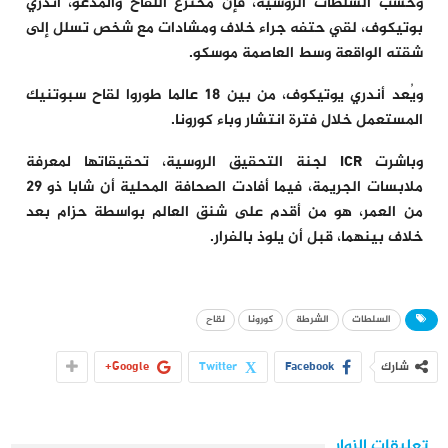
وحسب السلطات الروسية، فإن مخترع اللقاح والمدعو، أندري
بوتيكوف، لقي حتفه جراء خلاف ومشادات مع شخص تسلل إلى
شقته الواقعة وسط العاصمة موسكو.
ويُعد أندري يوتيكوف، من بين 18 عالما طوروا لقاح سبوتنيك
المستعمل خلال فترة انتشار وباء كورونا.
وباشرت ICR لجنة التحقيق الروسية، تحقيقاتها لمعرفة
ملابسات الجريمة، فيما أفادت الصحافة المحلية أن شابا ذو 29
من العمر، هو من أقدم على شنق العالم بواسطة حزام بعد
خلاف بينهما، قبل أن يلوذ بالفرار.
السلطات
الشرطة
كورونا
لقاح
شارك
Facebook
Twitter
Google+
تعليقات الزوار