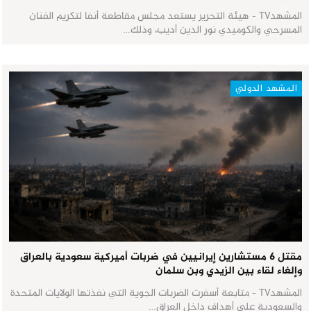
المشهدTV - هيئة التحرير يستعد مجلس مقاطعة أنفا لتكريم الفنان
المسرحي والكوميدي نور الدين أديب، وذلك…
المشهد الدولي
مقتل 6 مستشارين إيرانيين في ضربات أميركية سعودية بالعراق
وإلغاء لقاء بين الزيدي وبن سلمان
المشهدTV - متابعة أسفرت الضربات الجوية التي نفذتها الولايات المتحدة
والسعودية على أهداف داخل العراق…