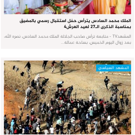
الملك محمد السادس يترأس حفل استقبال رسمي بالمضيق
بمناسبة الذكرى الـ27 لعيد العرش٤
المشهدTV - متابعة ترأس صاحب الجلالة الملك محمد السادس، نصره الله،
بعد زوال اليوم الخميس، بساحة عمالة…
المشهد السياسي