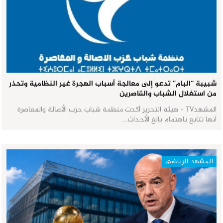
شبيبة “البام” تدعو إلى معالجة أسباب الهجرة غير النظامية وتحذر
من استغلال الشباب والقاصرين
المشهدTV - هيئة التحرير أكدت منظمة شباب حزب الأصالة والمعاصرة
أنها تتابع باهتمام بالغ الأحداث…
المشهد الرياضي