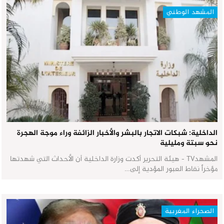
المشهد الوطني
الداخلية: شبكات الاتجار بالبشر والأخبار الزائفة وراء موجة الهجرة
نحو سبتة ومليلية
المشهدTV - هيئة التحرير أكدت وزارة الداخلية أن الأحداث التي شهدتها
مؤخراً نقاط العبور المؤدية إلى…
الصحراء المغربية