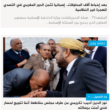
بعد إحباط آلاف المحاولات.. إسبانيا تثمن الدور المغربي في التصدي
للهجرة غير النظامية
المشهدTV - هيئة التحريرأشادت وزارة الداخلية الإسبانية بمستوى
التعاون الذي يجمع بين المملكة الإسبانية…
ثقافة وفن
جار التحميل ...
نور الدين أديب: تكريمي من طرف مجلس مقاطعة أنفا تتويج لمسار
فني آمنت برسالته