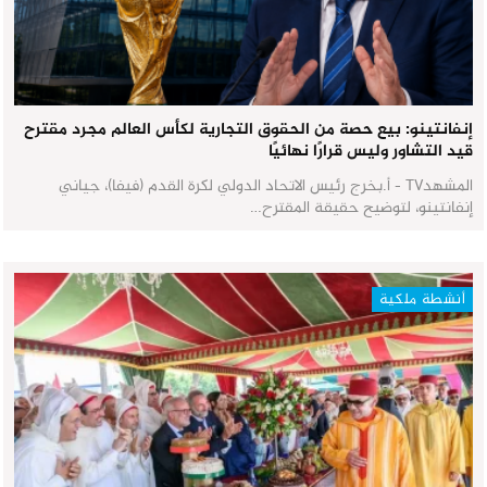
إنفانتينو: بيع حصة من الحقوق التجارية لكأس العالم مجرد مقترح
قيد التشاور وليس قرارًا نهائيًا
المشهدTV - أ.بخرج رئيس الاتحاد الدولي لكرة القدم (فيفا)، جياني
إنفانتينو، لتوضيح حقيقة المقترح…
أنشطة ملكية