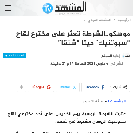
الرئيسية
المشهد الدولي
موسكو..الشرطة تعثر على مخترع لقاح
“سبوتنيك” ميتا “شنقا”
المشهد الدولي
إدارة الموقع
نشر في
4 مارس 2023 الساعة 14 و 21 دقيقة
شارك
Facebook
Twitter
Google+
المشهد TV
–
هيئة التحرير
عثرت الشرطة الروسية يوم الخميس، على أحد مخترعي لقاح
سبوتنيك الروسي مشنوقاً في شقته.