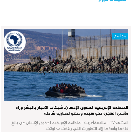
مجتمع
المنظمة الإفريقية لحقوق الإنسان: شبكات الاتجار بالبشر وراء
مآسي الهجرة نحو سبتة وتدعو لمقاربة شاملة
المشهدTV - متابعةأعربت المنظمة الإفريقية لحقوق الإنسان عن بالغ
قلقها وأسفها إزاء التطورات التي رافقت محاولات…