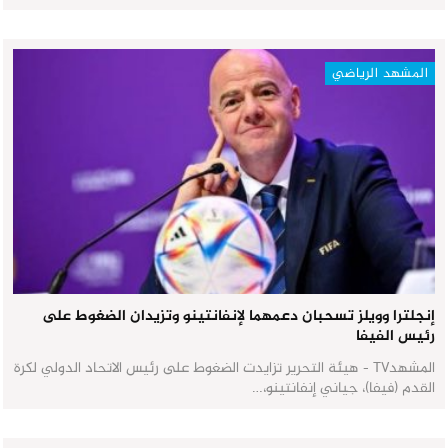
المشهد الرياضي
إنجلترا وويلز تسحبان دعمهما لإنفانتينو وتزيدان الضغوط على
رئيس الفيفا
المشهدTV - هيئة التحرير تزايدت الضغوط على رئيس الاتحاد الدولي لكرة
القدم (فيفا)، جياني إنفانتينو،…