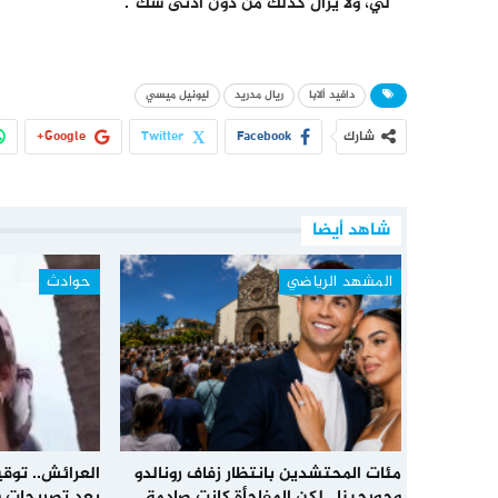
لي، ولا يزال كذلك من دون أدنى شك”.
دافيد ألابا
ريال مدريد
ليونيل ميسي
شارك
Facebook
Twitter
Google+
شاهد أيضا
المشهد الرياضي
حوادث
مئات المحتشدين بانتظار زفاف رونالدو
العرائش.. توق
وجورجينا.. لكن المفاجأة كانت صادمة
بعد تصريحات و