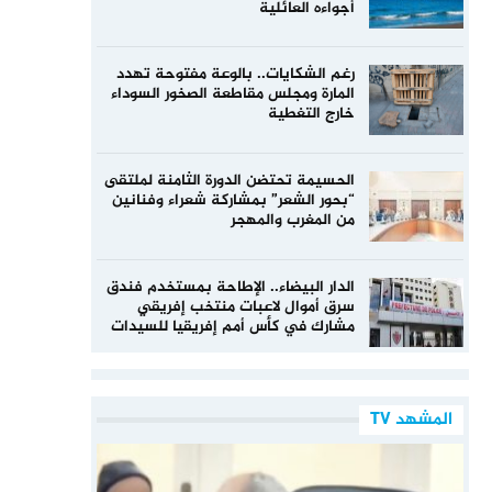
أجواءه العائلية
رغم الشكايات.. بالوعة مفتوحة تهدد
المارة ومجلس مقاطعة الصخور السوداء
خارج التغطية
الحسيمة تحتضن الدورة الثامنة لملتقى
“بحور الشعر” بمشاركة شعراء وفنانين
من المغرب والمهجر
الدار البيضاء.. الإطاحة بمستخدم فندق
سرق أموال لاعبات منتخب إفريقي
مشارك في كأس أمم إفريقيا للسيدات
المشهد TV