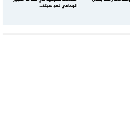
الجماعي نحو سبتة…