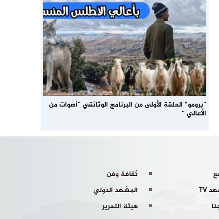
“برومو” الحلقة الأولى من البرنامج الوثائقي “أصوات من
الأعالي “
ع
ثقافة وفن
د TV
المشهد الدولي
نا
هيئة التحرير