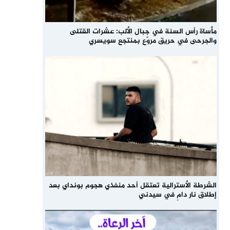
مأساة رأس السنة في جبال الألب: عشرات القتلى
والجرحى في حريق مروّع بمنتجع سويسري
الشرطة الأسترالية تعتقل أحد منفذي هجوم بونداي بعد
إطلاق نار دامٍ في سيدني