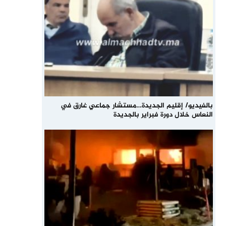
بالفيديو/ إقليم الجديدة…مستشار جماعي غارق في
النعاس خلال دورة فبراير بالجديدة