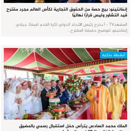
إنفانتينو: بيع حصة من الحقوق التجارية لكأس العالم مجرد مقترح
قيد التشاور وليس قرارًا نهائيًا
المشهدTV - أ.بخرج رئيس الاتحاد الدولي لكرة القدم (فيفا)، جياني
إنفانتينو، لتوضيح حقيقة المقترح…
أنشطة ملكية
الملك محمد السادس يترأس حفل استقبال رسمي بالمضيق