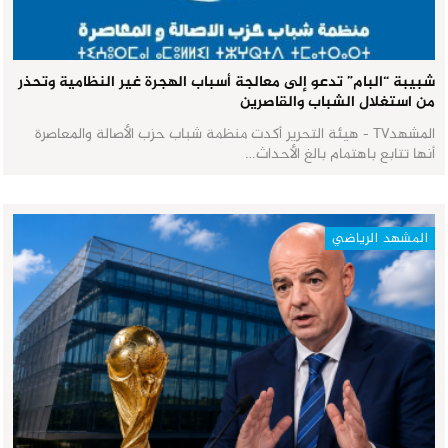
شبيبة “البام” تدعو إلى معالجة أسباب الهجرة غير النظامية وتحذر
من استغلال الشباب والقاصرين
المشهدTV - هيئة التحرير أكدت منظمة شباب حزب الأصالة والمعاصرة
أنها تتابع باهتمام بالغ الأحداث…
المشهد الرياضي