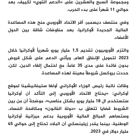
ومجموعة السبع والعشرين على «الدعم القوي» لكييف، بعد
حوالي 11 شهراً على بدء الحرب.
وفي منتصف ديسمبر، أقر الاتحاد الأوروبي منح هذه المساعدة
المالية الجديدة لأوكرانيا، بعد مفاوضات شاقة بين الدول
الأعضاء.
والتزم الأوروبيون تقديم 1,5 مليار يورو شهرياً لأوكرانيا خلال
2023 لتمويل الإنفاق العام. ويأتي الدعم على شكل قروض
بدون فائدة على مدى 35 عاماً، مع احتمال إلغاء الدين. لكن،
حددت بروكسل شروطاً معينة لهذه المساعدة.
وقالت نائبة رئيس الوزراء الأوكراني أولغا ستيفانيشينا لموقع
أوكراني: «يحتاج الاتحاد الأوروبي إلى التأكد أن أوكرانيا
ستستخدم ال 18 مليار يورو بشكل مناسب»، موضحةً أن من بين
الشروط قضايا تتعلق ب «دولة القانون» ومكافحة الفساد.
وستساهم المبالغ المالية الأوروبية بدعم ميزانية أوكرانيا
الوطنية، بينما يقدر زيلينسكي أن البلاد تحتاج إلى حوالي 45
مليار دولار في 2023.