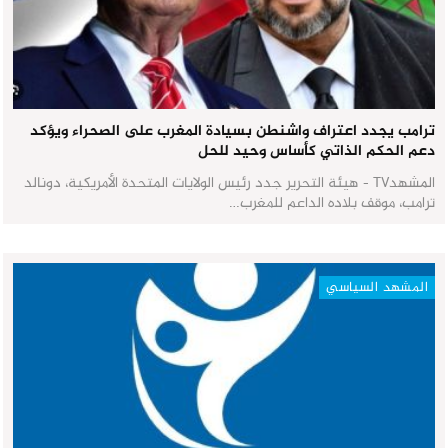
ترامب يجدد اعتراف واشنطن بسيادة المغرب على الصحراء ويؤكد
دعم الحكم الذاتي كأساس وحيد للحل
المشهدTV - هيئة التحرير جدد رئيس الولايات المتحدة الأمريكية، دونالد
ترامب، موقف بلاده الداعم للمغرب…
المشهد السياسي