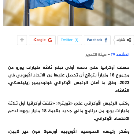
شارك
Facebook
Twitter
Google+
المشهد TV
–
هيئة التحرير
حصلت أوكرانيا على دفعة أولى تبلغ ثلاثة مليارات يورو من
مجموع 18 ملياراً يتوقع أن تحصل عليها من الاتحاد الأوروبي في
2023، وفق ما أعلن الرئيس الأوكراني فولوديمير زيلينسكي،
الثلاثاء.
وكتب الرئيس الأوكراني على «تويتر»: «تلقت أوكرانيا أول ثلاثة
مليارات يورو من برنامج مالي جديد بقيمة 18 مليار يورو» لدعم
الاقتصاد الأوكراني.
وشكر رئيسة المفوضية الأوروبية أورسولا فون دير لايين،