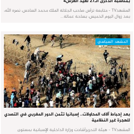
بمناسبة الذكرى الـ27 لعيد العرش٤
المشهدTV - متابعة ترأس صاحب الجلالة الملك محمد السادس، نصره الله،
بعد زوال اليوم الخميس، بساحة عمالة…
المشهد السياسي
بعد إحباط آلاف المحاولات.. إسبانيا تثمن الدور المغربي في التصدي
للهجرة غير النظامية
المشهدTV - هيئة التحريرأشادت وزارة الداخلية الإسبانية بمستوى