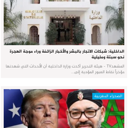
الداخلية: شبكات الاتجار بالبشر والأخبار الزائفة وراء موجة الهجرة
نحو سبتة ومليلية
المشهدTV - هيئة التحرير أكدت وزارة الداخلية أن الأحداث التي شهدتها
مؤخراً نقاط العبور المؤدية إلى…
الصحراء المغربية