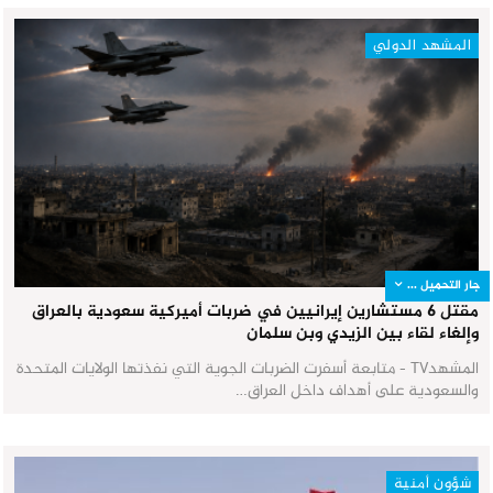
المشهد الدولي
جار التحميل ...
مقتل 6 مستشارين إيرانيين في ضربات أميركية سعودية بالعراق
وإلغاء لقاء بين الزيدي وبن سلمان
المشهدTV - متابعة أسفرت الضربات الجوية التي نفذتها الولايات المتحدة
والسعودية على أهداف داخل العراق…
شؤون أمنية