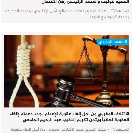
القضية عولجت والمتهم الرئيسي رهن الاعتقال
المشهدTV - هيئة التحرير تفاعلت مصالح الأمن الإقليمي بمدينة الجديدة،
بجدية كبيرة، مع شريط…
المشهد الوطني
الائتلاف المغربي من أجل إلغاء عقوبة الإعدام يجدد دعوته لإلغاء
العقوبة نهائياً ويثمن تكريم النقيب عبد الرحيم الجامعي
المشهدTV - هيئة التحرير جدد الائتلاف المغربي من أجل إلغاء عقوبة