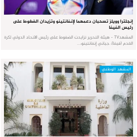
إنجلترا وويلز تسحبان دعمهما لإنفانتينو وتزيدان الضغوط على
رئيس الفيفا
المشهدTV - هيئة التحرير تزايدت الضغوط على رئيس الاتحاد الدولي لكرة
القدم (فيفا)، جياني إنفانتينو،…
المشهد الوطني