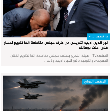
جار التحميل ...
نور الدين أديب: تكريمي من طرف مجلس مقاطعة أنفا تتويج لمسار
فني آمنت برسالته
المشهدTV - هيئة التحرير يستعد مجلس مقاطعة أنفا لتكريم الفنان
المسرحي والكوميدي نور الدين أديب، وذلك…
المشهد الدولي