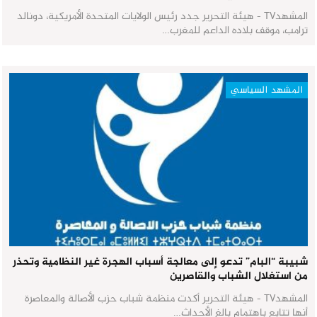
المشهدTV - هيئة التحرير جدد رئيس الولايات المتحدة الأمريكية، دونالد
ترامب، موقف بلاده الداعم للمغرب…
المشهد السياسي
شبيبة “البام” تدعو إلى معالجة أسباب الهجرة غير النظامية وتحذر
من استغلال الشباب والقاصرين
المشهدTV - هيئة التحرير أكدت منظمة شباب حزب الأصالة والمعاصرة
أنها تتابع باهتمام بالغ الأحداث…