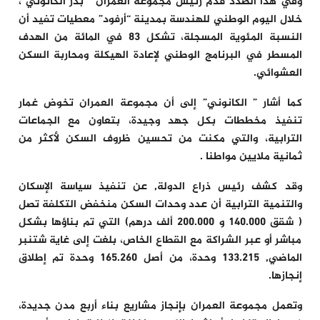
وفي هذا الصدد قدم رئيس مجموعة العمران ” بدر الكانوني”،
خلال اليوم الوطني للهندسة بمدينة “أرفود” معطيات تفيد أن
النسبة المئوية المسجلة، تشكل 83 في المائة من الهدف
المسطر في البرنامج الوطني لإعادة الهيكلة ومحاربة السكن
العشوائي.
كما أشار ” الكانوني” إلى أن مجموعة العمران تخوض غمار
تنفيذ مخططات بكل جهد وجيدة، بتعاون مع الجماعات
الترابية، والتي مكنت من تحسين ظروف السكن لأكثر من
ثمانية ملايين مواطنا .
وقد كشف رئيس ذراع الدولة, عن تنفيذ سياسة الإسكان
والتنمية الترابية أن عدد وحدات السكن منخفض التكلفة تصل
( شقق 140.000 و 200.000 ألف درهم) التي تم بناؤها بشكل
مباشر أو عبر الشراكة مع القطاع الخاص، بلغت إلى غاية شتنبر
الماضي, 133.215 وحدة، من أصل 165.260 وحدة تم إطلاق
إنجازها.
وتعمل مجموعة العمران بإنجاز مشاريع بناء أربع مدن جديدة،