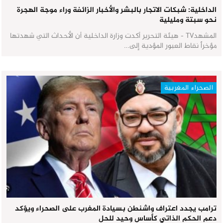
الداخلية: شبكات الاتجار بالبشر والأخبار الزائفة وراء موجة الهجرة
نحو سبتة ومليلية
المشهدTV - هيئة التحرير أكدت وزارة الداخلية أن الأحداث التي شهدتها
مؤخراً نقاط العبور المؤدية إلى…
الصحراء المغربية
ترامب يجدد اعتراف واشنطن بسيادة المغرب على الصحراء ويؤكد
دعم الحكم الذاتي كأساس وحيد للحل