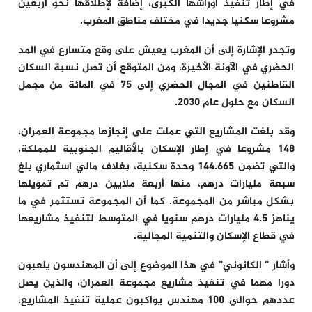
في إطار تنفيذ أوراشها الكبرى، إضافة لإطلاقها نحو أربعين
مشروعا سكنيا جديدا في مختلف مناطق المغرب.
وتجدر الإشارة إلى أن المغرب يعيش على وقع متسارع في المد
الحضري في الآونة الأخيرة، ومن المتوقع أن تصل نسبة السكان
القاطنين في المجال الحضري إلى 75 في المائة من مجمل
السكان مع حلول عام 2030.
وقد بلغت المشاريع التي عملت على إنجازها مجموعة العمران،
148 مشروعا في إطار الإسكان بالأقاليم الجنوبية للمملكة،
والتي تضمن 144.665 وحدة سكنية، بغلاف مالي اسثماري بلغ
سبعة مليارات درهم، منها أربعة ملايين درهم تم تمويلها
بشكل مباشر من المجموعة. كما أن المجموعة تستثمر في ما
يناهز 4.5 مليارات درهم سنويا في المتوسط لتنفيذ مشاريعها
في قطاع الإسكان والتنمية المجالية.
وأشار ” الكانوني” في هذا الموضوع إلى أن المهندسون يلعبون
دورا مهما في تنفيذ مشاريع مجموعة العمران، والذين يصل
عددهم حوالي 100 مهندس يواكبون عملية تنفيذ المشاريع،