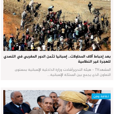
بعد إحباط آلاف المحاولات.. إسبانيا تثمن الدور المغربي في التصدي
للهجرة غير النظامية
المشهدTV - هيئة التحريرأشادت وزارة الداخلية الإسبانية بمستوى
التعاون الذي يجمع بين المملكة الإسبانية…
ثقافة وفن