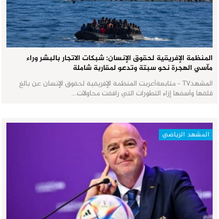
المنظمة الإفريقية لحقوق الإنسان: شبكات الاتجار بالبشر وراء
مآسي الهجرة نحو سبتة وتدعو لمقاربة شاملة
المشهدTV - متابعةأعربت المنظمة الإفريقية لحقوق الإنسان عن بالغ
قلقها وأسفها إزاء التطورات التي رافقت محاولات…
المشهد الرياضي