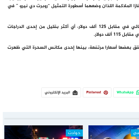
بينها قفازا الملاكمة اللذان وضعهما أسطورة التمثيل “روبرت دي نيرو ” في
كما بيعت رسومات استُخدمت في تصميم الكائن الفضائي في مقابل 125 ألف دولار، أي أكثر بقليل من إحدى الدراجات
ألف دولار.
حقق بعضها أسعارا مرتفعة، بينها إحدى مكانس السحرة التي ظهرت
WhatsApp
Pinterest
البريد الإلكتروني
سي
حوادث