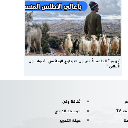
“برومو” الحلقة الأولى من البرنامج الوثائقي “أصوات من
الأعالي “
ع
ثقافة وفن
د TV
المشهد الدولي
نا
هيئة التحرير