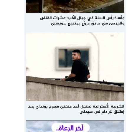
مأساة رأس السنة في جبال الألب: عشرات القتلى
والجرحى في حريق مروّع بمنتجع سويسري
الشرطة الأسترالية تعتقل أحد منفذي هجوم بونداي بعد
إطلاق نار دامٍ في سيدني