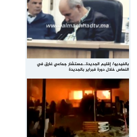
بالفيديو/ إقليم الجديدة…مستشار جماعي غارق في
النعاس خلال دورة فبراير بالجديدة