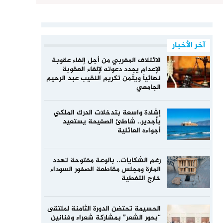
آخر الأخبار
الائتلاف المغربي من أجل إلغاء عقوبة
الإعدام يجدد دعوته لإلغاء العقوبة
نهائياً ويثمن تكريم النقيب عبد الرحيم
الجامعي
إشادة واسعة بتدخلات الدرك الملكي
بأجدير.. شاطئ الصفيحة يستعيد
أجواءه العائلية
رغم الشكايات.. بالوعة مفتوحة تهدد
المارة ومجلس مقاطعة الصخور السوداء
خارج التغطية
الحسيمة تحتضن الدورة الثامنة لملتقى
“بحور الشعر” بمشاركة شعراء وفنانين