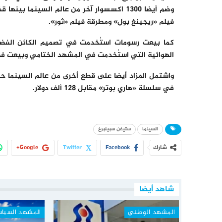
وضم أيضا 1300 اكسسوار آخر من عالم السينما 
فيلم «ريجينغ بول» ومطرقة فيلم «ثور».
الهوائية التي استُخدمت في المشهد الختامي وبيعت في مقابل 115 
واشتمل المزاد أيضا على قطع أخرى من عالم السينما 
في سلسلة «هاري بوتر» مقابل 128 ألف دولار.
السينما
ستيفن سبيلبرغ
شارك
Facebook
Twitter
Google+
شاهد أيضا
المشهد الوطني
المشهد السيا