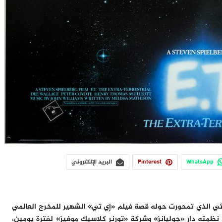
WhatsApp
Pinterest
البريد الإلكتروني
ضائي الذي تمحورت حوله قصة فيلم «إي تي» الشهير للمخرج العالمي
فق منظمي مزاد نظمته دار «جوليانز» وشركة «تورنر كلاسيك موفيز» لفترة يومين،