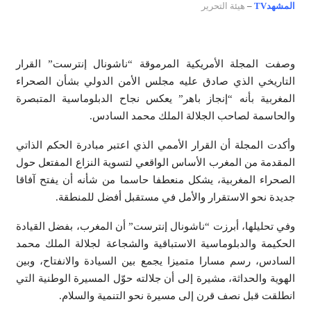
المشهدTV
–
هيئة التحرير
وصفت المجلة الأمريكية المرموقة “ناشونال إنترست” القرار
التاريخي الذي صادق عليه مجلس الأمن الدولي بشأن الصحراء
المغربية بأنه “إنجاز باهر” يعكس نجاح الدبلوماسية المتبصرة
والحاسمة لصاحب الجلالة الملك محمد السادس.
وأكدت المجلة أن القرار الأممي الذي اعتبر مبادرة الحكم الذاتي
المقدمة من المغرب الأساس الواقعي لتسوية النزاع المفتعل حول
الصحراء المغربية، يشكل منعطفا حاسما من شأنه أن يفتح آفاقا
جديدة نحو الاستقرار والأمل في مستقبل أفضل للمنطقة.
وفي تحليلها، أبرزت “ناشونال إنترست” أن المغرب، بفضل القيادة
الحكيمة والدبلوماسية الاستباقية والشجاعة لجلالة الملك محمد
السادس، رسم مسارا متميزا يجمع بين السيادة والانفتاح، وبين
الهوية والحداثة، مشيرة إلى أن جلالته حوّل المسيرة الوطنية التي
انطلقت قبل نصف قرن إلى مسيرة نحو التنمية والسلام.