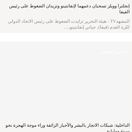
إنجلترا وويلز تسحبان دعمهما لإنفانتينو وتزيدان الضغوط على رئيس
الفيفا
المشهدTV - هيئة التحرير تزايدت الضغوط على رئيس الاتحاد الدولي
لكرة القدم (فيفا)، جياني إنفانتينو،…
المشهد الوطني
الداخلية: شبكات الاتجار بالبشر والأخبار الزائفة وراء موجة الهجرة نحو
سبتة ومليلية