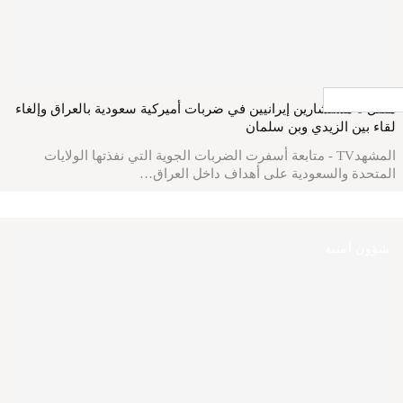
جار التحميل ...
مقتل 6 مستشارين إيرانيين في ضربات أميركية سعودية بالعراق وإلغاء
لقاء بين الزيدي وبن سلمان
المشهدTV - متابعة أسفرت الضربات الجوية التي نفذتها الولايات
المتحدة والسعودية على أهداف داخل العراق…
شؤون أمنية