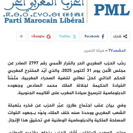
شارك
Facebook
Twitter
Google+
المشهدTV
–
هيئة التحرير
رحّب الحزب المغربي الحر بالقرار الأممي رقم 2797 الصادر عن
مجلس الأمن يوم 31 أكتوبر 2025، والذي أيّد المقترح المغربي
للحكم الذاتي كحلّ نهائي لقضية الصحراء المغربية، مثمّناً
القيادة الحكيمة لجلالة الملك محمد السادس وجهوده
الدبلوماسية لترسيخ سيادة المغرب على أقاليمه الجنوبية.
وفي بيان عقب اجتماع طارئ، عبّر الحزب عن فخره بتعبئة
الشعب المغربي ووحدة صفه خلف الملك، ونوّه بـجهود القوات
المسلحة الملكية والدبلوماسية الوطنية في تحقيق هذا الإنجاز.
وعلى الصعيد الداخلي، أشاد الحزب بنجاح مؤتمره الوطني