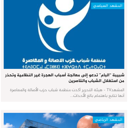
المشهد السياسي
شبيبة “البام” تدعو إلى معالجة أسباب الهجرة غير النظامية وتحذر
من استغلال الشباب والقاصرين
المشهدTV - هيئة التحرير أكدت منظمة شباب حزب الأصالة والمعاصرة
أنها تتابع باهتمام بالغ الأحداث…
المشهد الرياضي