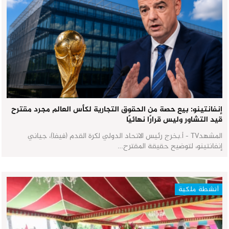
إنفانتينو: بيع حصة من الحقوق التجارية لكأس العالم مجرد مقترح
قيد التشاور وليس قرارًا نهائيًا
المشهدTV - أ.بخرج رئيس الاتحاد الدولي لكرة القدم (فيفا)، جياني
إنفانتينو، لتوضيح حقيقة المقترح…
أنشطة ملكية