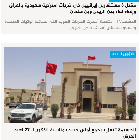
مقتل 6 مستشارين إيرانيين في ضربات أميركية سعودية بالعراق
وإلغاء لقاء بين الزيدي وبن سلمان
المشهدTV - متابعة أسفرت الضربات الجوية التي نفذتها الولايات المتحدة
والسعودية على أهداف داخل العراق…
شؤون أمنية
الحسيمة تتعزز بمجمع أمني جديد بمناسبة الذكرى الـ27 لعيد
العرش