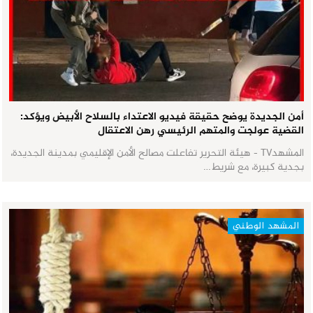
أمن الجديدة يوضح حقيقة فيديو الاعتداء بالسلاح الأبيض ويؤكد:
القضية عولجت والمتهم الرئيسي رهن الاعتقال
المشهدTV - هيئة التحرير تفاعلت مصالح الأمن الإقليمي بمدينة الجديدة،
بجدية كبيرة، مع شريط…
المشهد الوطني