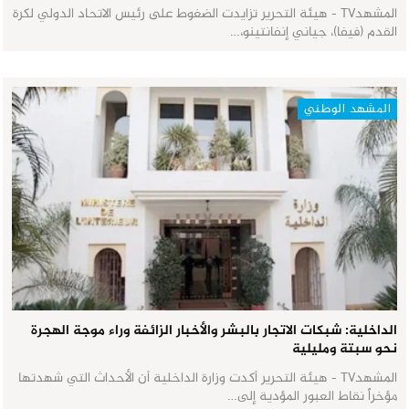
المشهدTV - هيئة التحرير تزايدت الضغوط على رئيس الاتحاد الدولي لكرة
القدم (فيفا)، جياني إنفانتينو،…
المشهد الوطني
الداخلية: شبكات الاتجار بالبشر والأخبار الزائفة وراء موجة الهجرة
نحو سبتة ومليلية
المشهدTV - هيئة التحرير أكدت وزارة الداخلية أن الأحداث التي شهدتها
مؤخراً نقاط العبور المؤدية إلى…