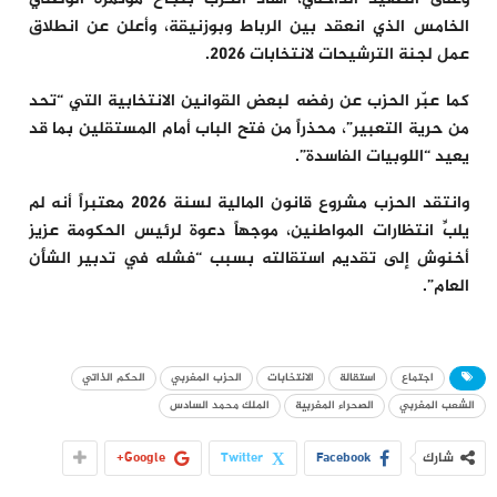
الخامس الذي انعقد بين الرباط وبوزنيقة، وأعلن عن انطلاق
عمل لجنة الترشيحات لانتخابات 2026.
كما عبّر الحزب عن رفضه لبعض القوانين الانتخابية التي “تحد
من حرية التعبير”، محذراً من فتح الباب أمام المستقلين بما قد
يعيد “اللوبيات الفاسدة”.
وانتقد الحزب مشروع قانون المالية لسنة 2026 معتبراً أنه لم
يلبِّ انتظارات المواطنين، موجهاً دعوة لرئيس الحكومة عزيز
أخنوش إلى تقديم استقالته بسبب “فشله في تدبير الشأن
العام”.
اجتماع
استقالة
الانتخابات
الحزب المغربي
الحكم الذاتي
الشعب المغربي
الصحراء المغربية
الملك محمد السادس
شارك
Facebook
Twitter
Google+