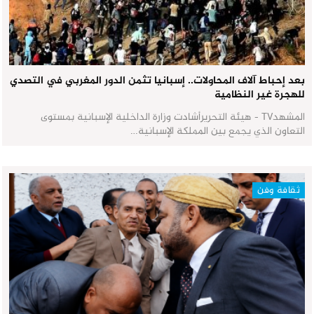
بعد إحباط آلاف المحاولات.. إسبانيا تثمن الدور المغربي في التصدي
للهجرة غير النظامية
المشهدTV - هيئة التحريرأشادت وزارة الداخلية الإسبانية بمستوى
التعاون الذي يجمع بين المملكة الإسبانية…
ثقافة وفن