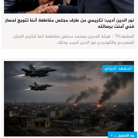
نور الدين أديب: تكريمي من طرف مجلس مقاطعة أنفا تتويج لمسار
فني آمنت برسالته
المشهدTV - هيئة التحرير يستعد مجلس مقاطعة أنفا لتكريم الفنان
المسرحي والكوميدي نور الدين أديب، وذلك…
المشهد الدولي
جار التحميل ...