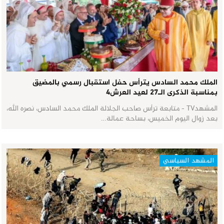
الملك محمد السادس يترأس حفل استقبال رسمي بالمضيق
بمناسبة الذكرى الـ27 لعيد العرش٤
المشهدTV - متابعة ترأس صاحب الجلالة الملك محمد السادس، نصره الله،
بعد زوال اليوم الخميس، بساحة عمالة…
المشهد السياسي