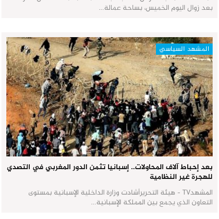
بعد زوال اليوم الخميس، بساحة عمالة…
المشهد السياسي
بعد إحباط آلاف المحاولات.. إسبانيا تثمن الدور المغربي في التصدي
للهجرة غير النظامية
المشهدTV - هيئة التحريرأشادت وزارة الداخلية الإسبانية بمستوى
التعاون الذي يجمع بين المملكة الإسبانية…