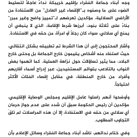
وجه أبناء جماعة الفقراء بإقليم خريبكة نداءً عاجلاً لتسليط
الضوء على ما وصفوه بـ”الإقصاء غير العادل” من الاستفادة من
الأراضي السلالية، مؤكدين تعرضهم لـ”تمييز واضح وغير مبرر”
بناءً على ثلاثة بنود، أبرزها شرط الإقامة، الذي لا ينبغي أن
يمنع أي سلالي، سواء كان رجلاً أو امرأة، من حقه في الاستفادة.
وأشار المحتجون إلى أن هذا الشرط تم تطبيقه بشكل انتقائي،
حيث استفاد منه أشخاص يقيمون خارج الجماعة بل وحتى خارج
البلاد، مما يثير تساؤلات حول نزاهة العملية. كما اتهموا بعض
النواب بالتلاعب بقوائم المستفيدين، عبر إدراج أسماء أقاربهم
وأفراد من خارج المنطقة، في مقابل إقصاء الفئات الأكثر
احتياجاً.
وأوضحوا أنهم راسلوا عامل الإقليم ومجلس الوصاية الإقليمي،
مؤكدين أن رئيس الحكومة سبق أن شدد على عدم جواز حرمان
أي سلالي من حقه في الاستفادة، إلا أن هذه المراسلات لم تلقَ
التجاوب المطلوب.
وفي ختام ندائهم، ناشد أبناء جماعة الفقراء وسائل الإعلام بأن