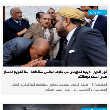
ثقافة وفن
نور الدين أديب: تكريمي من طرف مجلس مقاطعة أنفا تتويج لمسار
فني آمنت برسالته
المشهدTV - هيئة التحرير يستعد مجلس مقاطعة أنفا لتكريم الفنان
المسرحي والكوميدي نور الدين أديب، وذلك…