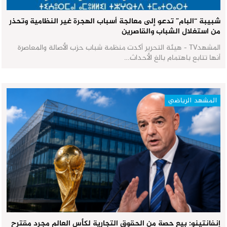
شبيبة “البام” تدعو إلى معالجة أسباب الهجرة غير النظامية وتحذر
من استغلال الشباب والقاصرين
المشهدTV - هيئة التحرير أكدت منظمة شباب حزب الأصالة والمعاصرة
أنها تتابع باهتمام بالغ الأحداث…
المشهد الرياضي
إنفانتينو: بيع حصة من الحقوق التجارية لكأس العالم مجرد مقترح