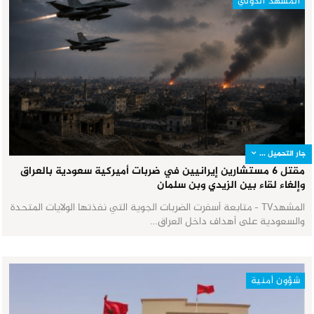
المشهد الدولي
جار التحميل ...
مقتل 6 مستشارين إيرانيين في ضربات أميركية سعودية بالعراق
وإلغاء لقاء بين الزيدي وبن سلمان
المشهدTV - متابعة أسفرت الضربات الجوية التي نفذتها الولايات المتحدة
والسعودية على أهداف داخل العراق…
شؤون أمنية