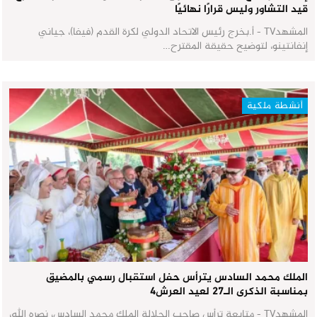
قيد التشاور وليس قرارًا نهائيًا
المشهدTV - أ.بخرج رئيس الاتحاد الدولي لكرة القدم (فيفا)، جياني
إنفانتينو، لتوضيح حقيقة المقترح…
أنشطة ملكية
الملك محمد السادس يترأس حفل استقبال رسمي بالمضيق
بمناسبة الذكرى الـ27 لعيد العرش٤
المشهدTV - متابعة ترأس صاحب الجلالة الملك محمد السادس، نصره الله،