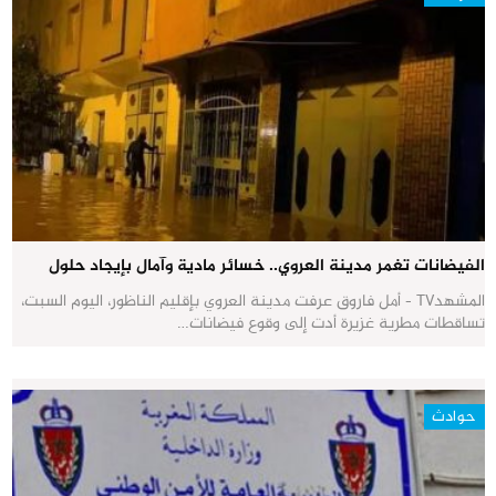
الفيضانات تغمر مدينة العروي.. خسائر مادية وآمال بإيجاد حلول
المشهدTV - أمل فاروق عرفت مدينة العروي بإقليم الناظور، اليوم السبت،
تساقطات مطرية غزيرة أدت إلى وقوع فيضانات…
حوادث