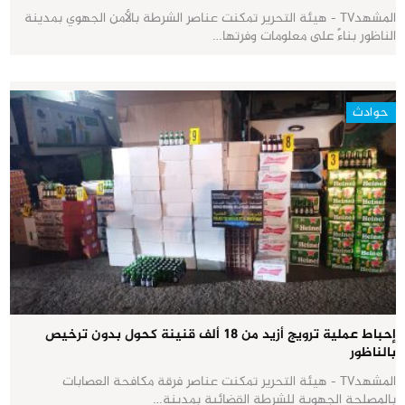
المشهدTV - هيئة التحرير تمكنت عناصر الشرطة بالأمن الجهوي بمدينة
الناظور بناءً على معلومات وفرتها…
حوادث
إحباط عملية ترويج أزيد من 18 ألف قنينة كحول بدون ترخيص
بالناظور
المشهدTV - هيئة التحرير تمكنت عناصر فرقة مكافحة العصابات
بالمصلحة الجهوية للشرطة القضائية بمدينة…