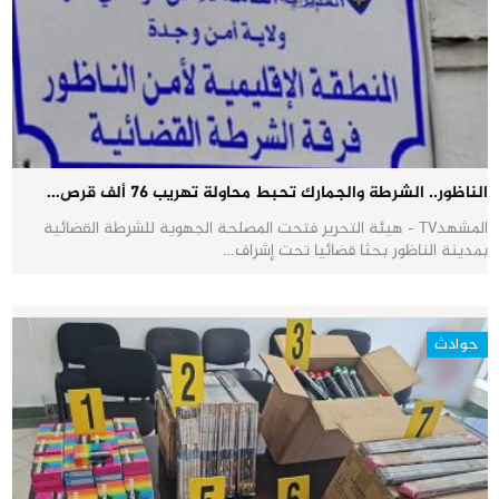
الناظور.. الشرطة والجمارك تحبط محاولة تهريب 76 ألف قرص…
المشهدTV - هيئة التحرير فتحت المصلحة الجهوية للشرطة القضائية
بمدينة الناظور بحثا قضائيا تحت إشراف…
حوادث