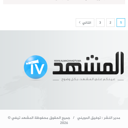
1
2
3
التالي
مدير النشر : توفيق المويني / جميع الحقوق محفوظة المشهد تيفي ©
2026