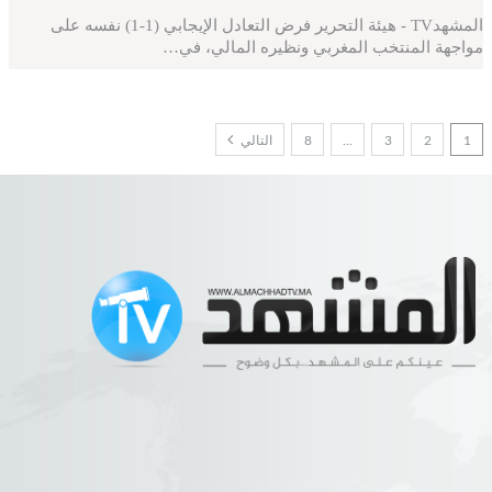
المشهدTV - هيئة التحرير فرض التعادل الإيجابي (1-1) نفسه على
مواجهة المنتخب المغربي ونظيره المالي، في…
1
2
3
…
8
التالي