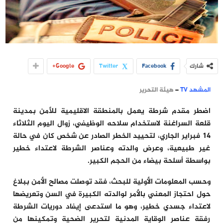
شارك
Facebook
Twitter
Google+
المشهد TV
–
هيئة التحرير
اضطر مقدم شرطة يعمل بالمنطقة الاقليمية للأمن بمدينة
قلعة السراغنة لاستخدام سلاحه الوظيفي، زوال اليوم الثلاثاء
14 فبراير الجاري، لتحييد الخطر الصادر عن شخص كان في حالة
غير طبيعية، وعرض والدته وعناصر الشرطة لاعتداء خطير
بواسطة أسلحة بيضاء من الحجم الكبير.
وحسب المعلومات الأولية للبحث، فقد توصلت مصالح الأمن ببلاغ
حول احتجاز المعني بالأمر لوالدته الكبيرة في السن وتعريضها
لاعتداء جسدي خطير، وهو ما استدعى إيفاد دوريات الشرطة
رفقة عناصر الوقاية المدنية لتحرير الضحية وتمكينها من