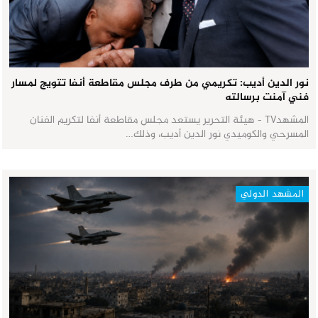
نور الدين أديب: تكريمي من طرف مجلس مقاطعة أنفا تتويج لمسار
فني آمنت برسالته
المشهدTV - هيئة التحرير يستعد مجلس مقاطعة أنفا لتكريم الفنان
المسرحي والكوميدي نور الدين أديب، وذلك…
المشهد الدولي