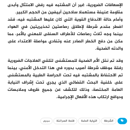
الإسعافات الضرورية، غير أن المشتبه فيه رفض الامتثال وأبدى
مقاومة عنيفة مستعملا سلاحين أبيضين من الحجم الكبير.
وأمام حالة الاندفاع القوية التي كان عليها المشتبه فيه، فقد
اضطر مقدم شرطة لإطلاق رصاصتين تحذيريتين في الهواء
بينما وجه ثلاث رصاصات للأطراف السفلى للمعني بالأمر، مما
مكن من دفع الخطر الصادر عنه وتفادي مواصلة الاعتداء على
والدته الضحية.
وقد تم نقل الأم الضحية للمستشفى لتلقي العلاجات الضرورية
رفقة موظف شرطة أصيب بدوره في هذا التدخل الأمني، بينما
تم الاحتفاظ بالمشتبه فيه تحت الحراسة الطبية بالمستشفى
على خلفية البحث القضائي الذي يجري تحت إشراف النيابة
العامة المختصة، وذلك للكشف عن جميع ظروف وملابسات
ودوافع ارتكاب هذه الأفعال الإجرامية.
الشرطة
النيابة العامة
قلعة السراغنة
مجرم