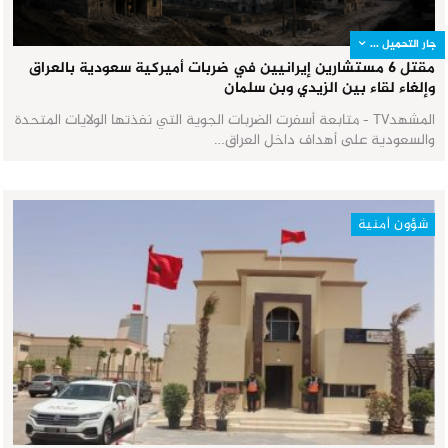
جار التحميل ...
مقتل 6 مستشارين إيرانيين في ضربات أميركية سعودية بالعراق
وإلغاء لقاء بين الزيدي وبن سلمان
المشهدTV - متابعة أسفرت الضربات الجوية التي نفذتها الولايات المتحدة
والسعودية على أهداف داخل العراق…
شؤون أمنية