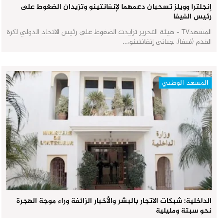
إنجلترا وويلز تسحبان دعمهما لإنفانتينو وتزيدان الضغوط على
رئيس الفيفا
المشهدTV - هيئة التحرير تزايدت الضغوط على رئيس الاتحاد الدولي لكرة
القدم (فيفا)، جياني إنفانتينو،…
المشهد الوطني
الداخلية: شبكات الاتجار بالبشر والأخبار الزائفة وراء موجة الهجرة
نحو سبتة ومليلية