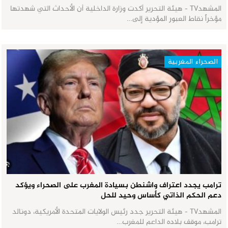
المشهدTV - هيئة التحرير أكدت وزارة الداخلية أن الأحداث التي شهدتها
مؤخراً نقاط العبور المؤدية إلى…
الصحراء المغربية
ترامب يجدد اعتراف واشنطن بسيادة المغرب على الصحراء ويؤكد
دعم الحكم الذاتي كأساس وحيد للحل
المشهدTV - هيئة التحرير جدد رئيس الولايات المتحدة الأمريكية، دونالد
ترامب، موقف بلاده الداعم للمغرب…