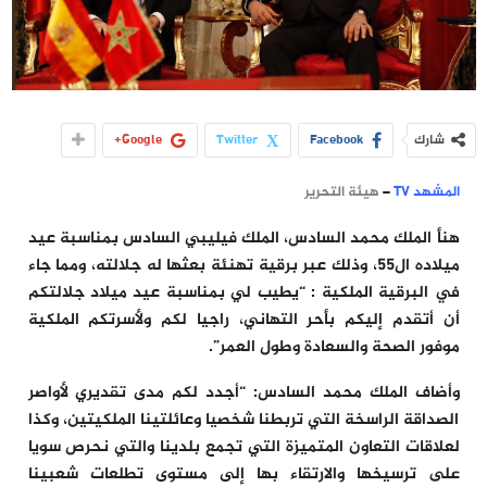
شارك
Facebook
Twitter
Google+
المشهد TV
–
هيئة التحرير
هنأ الملك محمد السادس، الملك فيليبي السادس بمناسبة عيد
ميلاده ال55، وذلك عبر برقية تهنئة بعثها له جلالته، ومما جاء
في البرقية الملكية : “يطيب لي بمناسبة عيد ميلاد جلالتكم
أن أتقدم إليكم بأحر التهاني، راجيا لكم ولأسرتكم الملكية
موفور الصحة والسعادة وطول العمر”.
وأضاف الملك محمد السادس: “أجدد لكم مدى تقديري لأواصر
الصداقة الراسخة التي تربطنا شخصيا وعائلتينا الملكيتين، وكذا
لعلاقات التعاون المتميزة التي تجمع بلدينا والتي نحرص سويا
على ترسيخها والارتقاء بها إلى مستوى تطلعات شعبينا