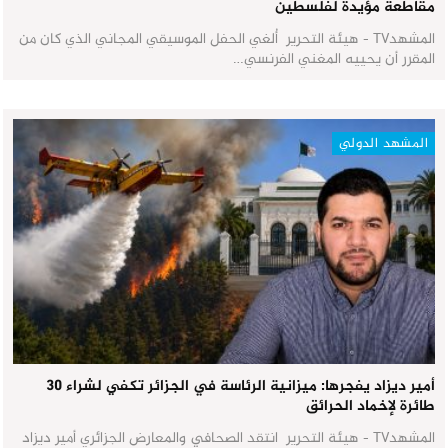
مقاطعة مؤيدة لفلسطين
المشهدTV - هيئة التحرير أُلغي الحفل الموسيقي المجاني الذي كان من
المقرر أن يحييه المغني الفرنسي…
المشهد الدولي
أمير ديزاد يفجرها: ميزانية الرئاسة في الجزائر تكفي لشراء 30
طائرة لإخماد الحرائق
المشهدTV - هيئة التحرير انتقد الصحافي والمعارض الجزائري أمير ديزاد