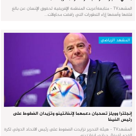
المشهدTV - متابعةأعربت المنظمة الإفريقية لحقوق الإنسان عن بالغ
قلقها وأسفها إزاء التطورات التي رافقت محاولات…
المشهد الرياضي
إنجلترا وويلز تسحبان دعمهما لإنفانتينو وتزيدان الضغوط على
رئيس الفيفا
المشهدTV - هيئة التحرير تزايدت الضغوط على رئيس الاتحاد الدولي لكرة
القدم (فيفا)، جياني إنفانتينو،…