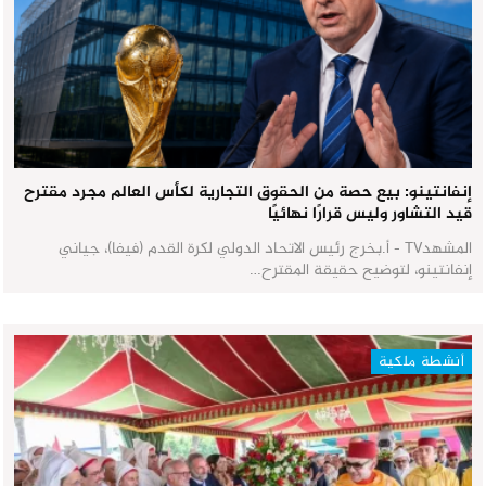
إنفانتينو: بيع حصة من الحقوق التجارية لكأس العالم مجرد مقترح
قيد التشاور وليس قرارًا نهائيًا
المشهدTV - أ.بخرج رئيس الاتحاد الدولي لكرة القدم (فيفا)، جياني
إنفانتينو، لتوضيح حقيقة المقترح…
أنشطة ملكية