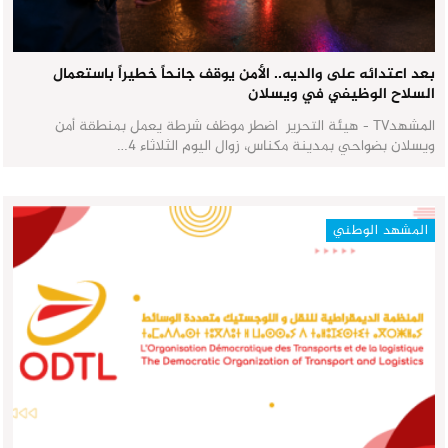
بعد اعتدائه على والديه.. الأمن يوقف جانحاً خطيراً باستعمال
السلاح الوظيفي في ويسلان
المشهدTV - هيئة التحرير اضطر موظف شرطة يعمل بمنطقة أمن
ويسلان بضواحي بمدينة مكناس، زوال اليوم الثلاثاء 4…
المشهد الوطني