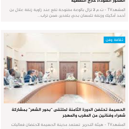
الصخور السوداء خارج التغطية
المشهدTV - ت.م لا تزال بالوعة مفتوحة تقع عند زاوية زنقة علال بن
أحمد أمكيك وزنقة تلمسان بحي بلفدير، ضمن تراب…
ثقافة وفن
الحسيمة تحتضن الدورة الثامنة لملتقى “بحور الشعر” بمشاركة
شعراء وفنانين من المغرب والمهجر
المشهدTV - هيئة التحرير تستعد مدينة الحسيمة لاحتضان فعاليات