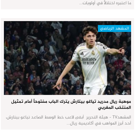
ما اعتبره اختلالاً في أولويات…
المشهد الرياضي
موهبة ريال مدريد تياغو بيتارش يترك الباب مفتوحاً أمام تمثيل
المنتخب المغربي
المشهدTV - هيئة التحرير أبقى لاعب خط الوسط الصاعد تياغو بيتارش،
أحد أبرز المواهب في أكاديمية ريال…