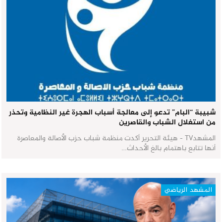
شبيبة “البام” تدعو إلى معالجة أسباب الهجرة غير النظامية وتحذر
من استغلال الشباب والقاصرين
المشهدTV - هيئة التحرير أكدت منظمة شباب حزب الأصالة والمعاصرة
أنها تتابع باهتمام بالغ الأحداث…
المشهد الرياضي