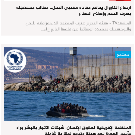
ارتفاع الكازوال يفاقم معاناة مهنيي النقل.. مطالب مستعجلة
بصرف الدعم وإصلاح القطاع
المشهدTV - هيئة التحرير عبرت المنظمة الديمقراطية للنقل
واللوجستيك متعددة الوسائط عن قلقها البالغ إزاء…
مجتمع
المنظمة الإفريقية لحقوق الإنسان: شبكات الاتجار بالبشر وراء
مآسي الهجرة نحو سبتة وتدعو لمقاربة شاملة