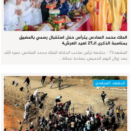
الملك محمد السادس يترأس حفل استقبال رسمي بالمضيق
بمناسبة الذكرى الـ27 لعيد العرش٤
المشهدTV - متابعة ترأس صاحب الجلالة الملك محمد السادس، نصره الله،
بعد زوال اليوم الخميس، بساحة عمالة…
المشهد السياسي