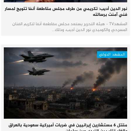
نور الدين أديب: تكريمي من طرف مجلس مقاطعة أنفا تتويج لمسار
فني آمنت برسالته
المشهدTV - هيئة التحرير يستعد مجلس مقاطعة أنفا لتكريم الفنان
المسرحي والكوميدي نور الدين أديب، وذلك…
المشهد الدولي
مقتل 6 مستشارين إيرانيين في ضربات أميركية سعودية بالعراق