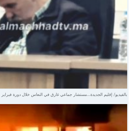
بالفيديو/ إقليم الجديدة…مستشار جماعي غارق في النعاس خلال دورة فبراير ب