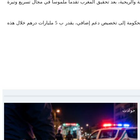
ة والريحية، بعد تحقيق المغرب تقدما ملموسا في مجال تسريع وتيرة
وحسب المصادر التابعة للمكتب الوطني للكهرباء والماء الصالح للشرب، صرحت بإن المكتب يعاني من عجز مالي، الأمر الذي اضطرت معه الحكومة إلى تخصيص دعم إضافي، يقدر ب 5 مليارات درهم خلال هذه
حوادث