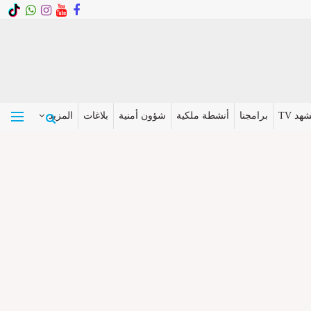
هد TV
برامجنا
أنشطة ملكية
شؤون أمنية
بلاغات
المزيد