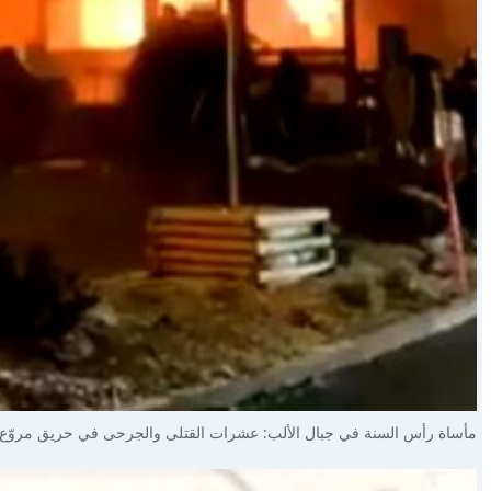
مأساة رأس السنة في جبال الألب: عشرات القتلى والجرحى في حريق مروّع