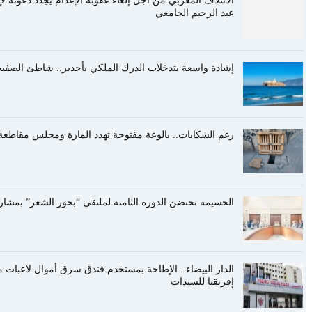
الائتلاف المغربي من أجل إلغاء عقوبة الإعدام يجدد دعوته لإلغ
عبد الرحيم الجامعي
إشادة واسعة بتدخلات الدرك الملكي بأجدير.. شاطئ الصفيحة 
رغم الشكايات.. بالوعة مفتوحة تهدد المارة ومجلس مقاطعة 
الحسيمة تحتضن الدورة الثامنة لملتقى “بحور الشعر” بمشا
الدار البيضاء.. الإطاحة بمستخدم فندق سرق أموال لاعبا
إفريقيا للسيدات