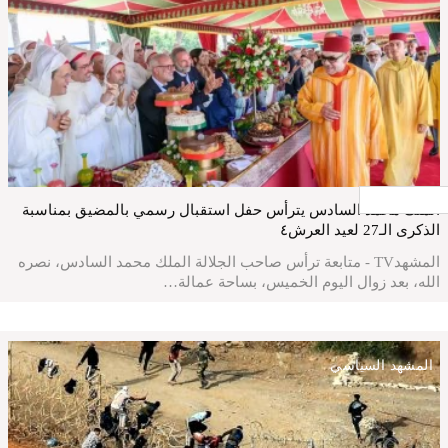
جار التحميل ...
الملك محمد السادس يترأس حفل استقبال رسمي بالمضيق بمناسبة
الذكرى الـ27 لعيد العرش٤
المشهدTV - متابعة ترأس صاحب الجلالة الملك محمد السادس، نصره
الله، بعد زوال اليوم الخميس، بساحة عمالة…
المشهد السياسي