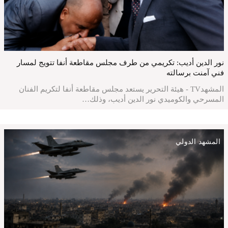
نور الدين أديب: تكريمي من طرف مجلس مقاطعة أنفا تتويج لمسار
فني آمنت برسالته
المشهدTV - هيئة التحرير يستعد مجلس مقاطعة أنفا لتكريم الفنان
المسرحي والكوميدي نور الدين أديب، وذلك…
المشهد الدولي