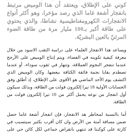
كوني على الإطلاق، ويعتقد أن هذا الوميض مرتبط
بانفجار أشعة غاما الذي رصد مؤخرا، وهو أكثر أنواع
الانفجارات
الكهرومغناطيسية نشاطا، والذي يحتوي
على طاقة أكبر بـ100 مليار مرة من طاقة الضوء
المرئيّ بالعين البشريّة.
ويساعد هذا الانفجار العلماء على دراسة الثقب الاسود من خلال
معرفة كيفية تكوينه في الفضاء، ويتم إنتاج الوميض على الأرجح
عندما تنفجر النجوم العملاقة، وتنهار في ثقوب سوداء، أو عندما
تصطدم بقايا نجمة فائقة الكثافة ببعضها. وكان الوميض الذي
اكتشف يوم الأحد الماضي هو الأقوى على الإطلاق، إذ أطلق وفق
الحسابات الأولية 18 تيرا إلكترون فولت من الطاقة، وبذلك سيكون
أول انفجار من نوعه يحمل أكثر من 10 تيرا إلكترون فولت من
الطاقة.
أما بالنسبة لمخاطر هذ الانفجار، فإن انفجار أشعة غاما حصل
ضمن مسافة آمنة من الأرض وان كان أقرب بكثير سيتسبب في
كارثة على كوكبنا قد تنتهي بانقراض جماعي لكل كائن حي على