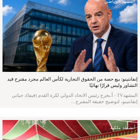
المشهد الرياضي
إنفانتينو: بيع حصة من الحقوق التجارية لكأس العالم مجرد مقترح قيد
التشاور وليس قرارًا نهائيًا
المشهدTV - أ.بخرج رئيس الاتحاد الدولي لكرة القدم (فيفا)، جياني
إنفانتينو، لتوضيح حقيقة المقترح…
أنشطة ملكية