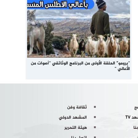
“برومو” الحلقة الأولى من البرنامج الوثائقي “أصوات من
الأعالي “
ع
ثقافة وفن
د TV
المشهد الدولي
نا
هيئة التحرير
اتصل بنا