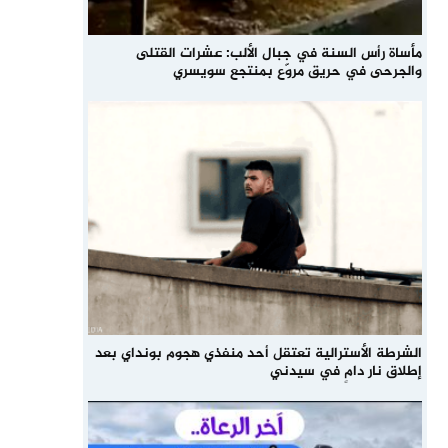
مأساة رأس السنة في جبال الألب: عشرات القتلى
والجرحى في حريق مروّع بمنتجع سويسري
الشرطة الأسترالية تعتقل أحد منفذي هجوم بونداي بعد
إطلاق نار دامٍ في سيدني