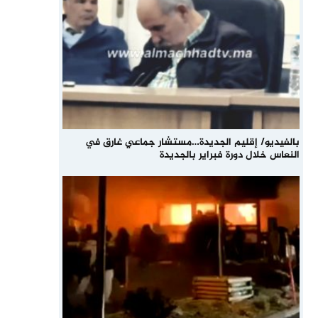
بالفيديو/ إقليم الجديدة…مستشار جماعي غارق في
النعاس خلال دورة فبراير بالجديدة