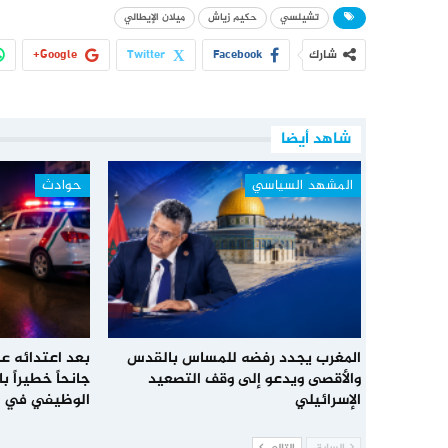
تشيلسي
حكيم زياش
ميلان الإيطالي
شارك
Facebook
Twitter
Google+
شاهد أيضا
المشهد السياسي
حوادث
المغرب يجدد رفضه للمساس بالقدس
بعد اعتدائه عل
والأقصى ويدعو إلى وقف التصعيد
جانحاً خطيراً 
الإسرائيلي
الوظيفي في 