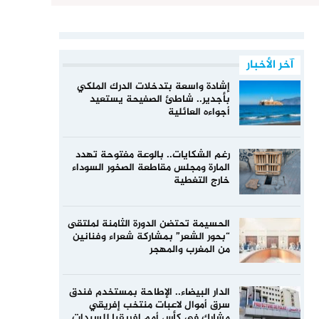
آخر الأخبار
إشادة واسعة بتدخلات الدرك الملكي
بأجدير.. شاطئ الصفيحة يستعيد
أجواءه العائلية
رغم الشكايات.. بالوعة مفتوحة تهدد
المارة ومجلس مقاطعة الصخور السوداء
خارج التغطية
الحسيمة تحتضن الدورة الثامنة لملتقى
“بحور الشعر” بمشاركة شعراء وفنانين
من المغرب والمهجر
الدار البيضاء.. الإطاحة بمستخدم فندق
سرق أموال لاعبات منتخب إفريقي
مشارك في كأس أمم إفريقيا للسيدات