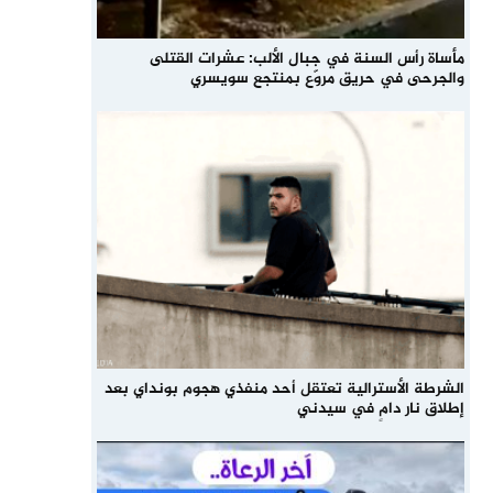
مأساة رأس السنة في جبال الألب: عشرات القتلى
والجرحى في حريق مروّع بمنتجع سويسري
الشرطة الأسترالية تعتقل أحد منفذي هجوم بونداي بعد
إطلاق نار دامٍ في سيدني