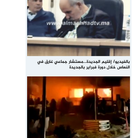
بالفيديو/ إقليم الجديدة…مستشار جماعي غارق في
النعاس خلال دورة فبراير بالجديدة