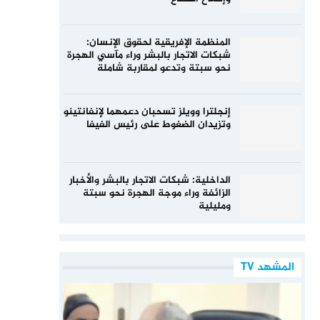
المنظمة الإفريقية لحقوق الإنسان:
شبكات الاتجار بالبشر وراء مآسي الهجرة
نحو سبتة وتدعو لمقاربة شاملة
إنجلترا وويلز تسحبان دعمهما لإنفانتينو
وتزيدان الضغوط على رئيس الفيفا
الداخلية: شبكات الاتجار بالبشر والأخبار
الزائفة وراء موجة الهجرة نحو سبتة
ومليلية
المشهد TV