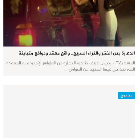
الدعارة بين الفقر والثراء السريع.. واقع معقد ودوافع متباينة
المشهدTV - رضوان عريف ظاهرة الدعارة من الظواهر الإجتماعية المعقدة
التي تتداخل فيها العديد من العوامل…
مجتمع