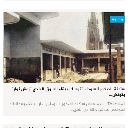
مجتمع
ساكنة الصخور السوداء تتمسك ببقاء السوق البلدي “روش نوار”
وترفض…
المشهدTV - ت.متعيش ساكنة الصخور السوداء بالدار البيضاء وفعاليات
المجتمع المدني حالة من القلق…