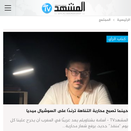
الرئيسية
المجتمع
كتاب الرأي
حينما تصبح محاربة التفاهة ترندًا على السوشيال ميديا
المشهدTV - أسامة بشتاويلم يعد غريبًا في المغرب أن يخرج علينا كل
يوم “منقذ” جديد، يرفع شعار محاربة…