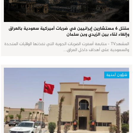
مقتل 6 مستشارين إيرانيين في ضربات أميركية سعودية بالعراق
وإلغاء لقاء بين الزيدي وبن سلمان
المشهدTV - متابعة أسفرت الضربات الجوية التي نفذتها الولايات المتحدة
والسعودية على أهداف داخل العراق…
شؤون أمنية