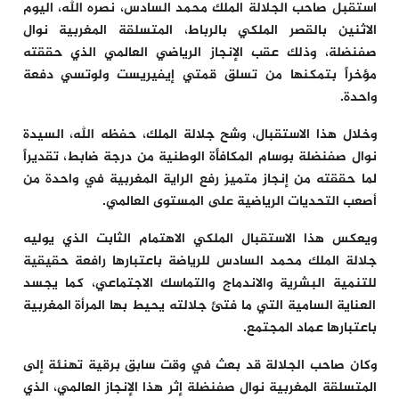
استقبل صاحب الجلالة الملك محمد السادس، نصره الله، اليوم
الاثنين بالقصر الملكي بالرباط، المتسلقة المغربية نوال
صفنضلة، وذلك عقب الإنجاز الرياضي العالمي الذي حققته
مؤخراً بتمكنها من تسلق قمتي إيفيريست ولوتسي دفعة
واحدة.
وخلال هذا الاستقبال، وشح جلالة الملك، حفظه الله، السيدة
نوال صفنضلة بوسام المكافأة الوطنية من درجة ضابط، تقديراً
لما حققته من إنجاز متميز رفع الراية المغربية في واحدة من
أصعب التحديات الرياضية على المستوى العالمي.
ويعكس هذا الاستقبال الملكي الاهتمام الثابت الذي يوليه
جلالة الملك محمد السادس للرياضة باعتبارها رافعة حقيقية
للتنمية البشرية والاندماج والتماسك الاجتماعي، كما يجسد
العناية السامية التي ما فتئ جلالته يحيط بها المرأة المغربية
باعتبارها عماد المجتمع.
وكان صاحب الجلالة قد بعث في وقت سابق برقية تهنئة إلى
المتسلقة المغربية نوال صفنضلة إثر هذا الإنجاز العالمي، الذي