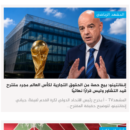
المشهد الرياضي
إنفانتينو: بيع حصة من الحقوق التجارية لكأس العالم مجرد مقترح
قيد التشاور وليس قرارًا نهائيًا
المشهدTV - أ.بخرج رئيس الاتحاد الدولي لكرة القدم (فيفا)، جياني
إنفانتينو، لتوضيح حقيقة المقترح…