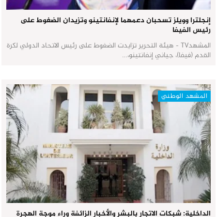
إنجلترا وويلز تسحبان دعمهما لإنفانتينو وتزيدان الضغوط على
رئيس الفيفا
المشهدTV - هيئة التحرير تزايدت الضغوط على رئيس الاتحاد الدولي لكرة
القدم (فيفا)، جياني إنفانتينو،…
المشهد الوطني
الداخلية: شبكات الاتجار بالبشر والأخبار الزائفة وراء موجة الهجرة