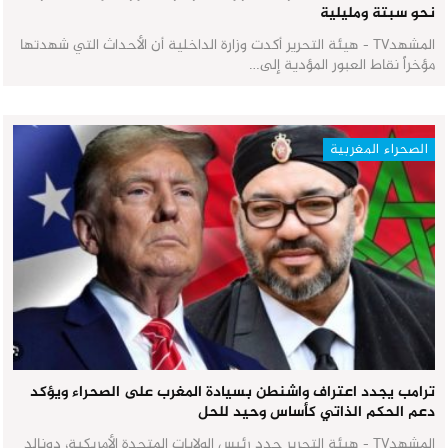
نحو سبتة ومليلية
المشهدTV - هيئة التحرير أكدت وزارة الداخلية أن الأحداث التي شهدتها
مؤخراً نقاط العبور المؤدية إلى…
الصحراء المغربية
ترامب يجدد اعتراف واشنطن بسيادة المغرب على الصحراء ويؤكد
دعم الحكم الذاتي كأساس وحيد للحل
المشهدTV - هيئة التحرير جدد رئيس الولايات المتحدة الأمريكية، دونالد