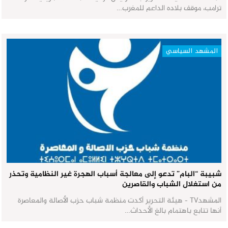
ترامب، موقف بلاده الداعم للمغرب…
المشهد السياسي
شبيبة “البام” تدعو إلى معالجة أسباب الهجرة غير النظامية وتحذر
من استغلال الشباب والقاصرين
المشهدTV - هيئة التحرير أكدت منظمة شباب حزب الأصالة والمعاصرة
أنها تتابع باهتمام بالغ الأحداث…